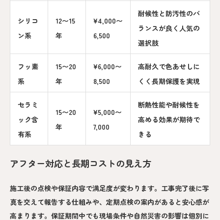
耐候性と防汚性のバ
シリコ
12〜15
¥4,000〜
ランスが良く人気の
ン系
年
6,500
選択肢
フッ素
15〜20
¥6,000〜
高耐久で色あせしに
系
年
8,500
くく長期保護を実現
セラミ
断熱性能や耐候性を
15〜20
¥5,000〜
ック含
高める効果が期待で
年
7,000
有系
きる
アフター対応と長期コストの見え方
施工後の点検や保証内容で満足度が変わります。工事完了後に写
真を交えて報告する仕組みや、定期点検の案内があると安心感が
高まります。保証期間中でも現場条件や自然災害の影響は個別に