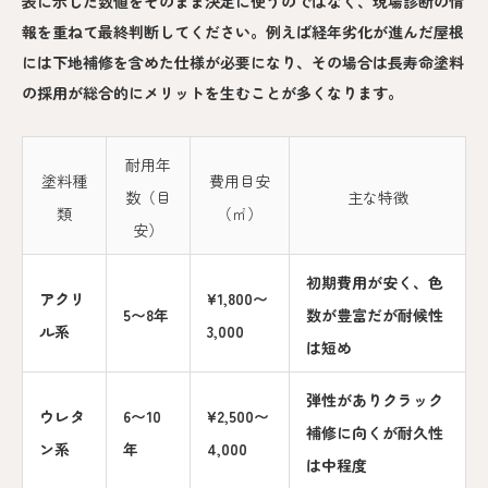
表に示した数値をそのまま決定に使うのではなく、現場診断の情
報を重ねて最終判断してください。例えば経年劣化が進んだ屋根
には下地補修を含めた仕様が必要になり、その場合は長寿命塗料
の採用が総合的にメリットを生むことが多くなります。
耐用年
塗料種
費用目安
数（目
主な特徴
類
（㎡）
安）
初期費用が安く、色
アクリ
¥1,800〜
5〜8年
数が豊富だが耐候性
ル系
3,000
は短め
弾性がありクラック
ウレタ
6〜10
¥2,500〜
補修に向くが耐久性
ン系
年
4,000
は中程度