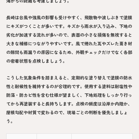
海からの距離も考慮しましょう。
長崎は台風や強風の影響も受けやすく、飛散物や波しぶきで塗膜
にキズがつくことが多いです。キズから雨水が入り込み、下地の
劣化が加速する流れが多いので、表面の小さな損傷を無視すると
大きな補修につながりやすいです。風で捲れた瓦やズレた葺き材
の隙間も雨漏りの原因になるため、外観チェックだけでなく各部
の密着状態を点検しましょう。
こうした気象条件を踏まえると、定期的な塗り替えで塗膜の防水
性と耐候性を維持するのが合理的です。使用する塗料は耐塩性や
防藻・防カビ性を含む仕様が望ましく、下地処理をしっかり行っ
てから再塗装すると長持ちします。点検の頻度は沿岸か内陸か、
屋根勾配や材質で変わるので、現場ごとの判断を優先しましょ
う。