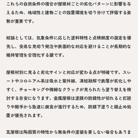
これらの自然条件の複合が屋根材ごとの劣化パターンに影響を与
えるため、地域性と建物ごとの設置環境を切り分けて評価する姿
勢が重要です。
結論としては、気象条件に応じた塗料特性と点検頻度の選定を優
先し、安易な見切り発注や表面的な対応を避けることが長期的な
維持管理を合理化する鍵です。
屋根材別に見ると劣化サインと対応が変わる点が明確です。スレ
ートやコロニアル系は吸水と紫外線、凍結融解で表層が劣化しや
すく、チョーキングや微細なクラックが見られたら塗り替えを検
討する目安になります。金属屋根は塗膜の防錆性が切れると釘廻
りや継手から急速に腐食が進行するため、防錆下塗りと錆止め処
置が優先されます。
瓦屋根は陶器質の特性から無条件の塗装を要しない場合もありま