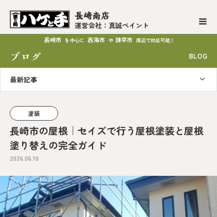
長崎南店
運営会社：真誠ペイント
長崎市
西海市
諫早市
を中心に
や
周辺で対応可能！
ブログ
BLOG
最新記事
塗装
長崎市の屋根｜セイズで行う屋根塗装と屋根
塗り替えの完全ガイド
2026.06.10