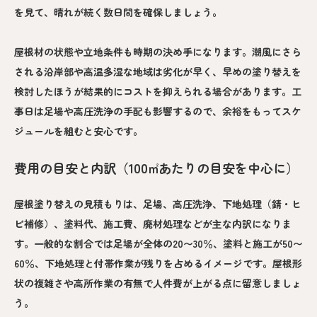
を見て、晴れが続く数日間を確保しましょう。
屋根材の状態や立地条件も時期の決め手になります。潮風にさら
される沿岸部や高温多湿な地域は劣化が早く、早めの塗り替えを
検討したほうが結果的にコストを抑えられる場合があります。工
事日は足場や高圧洗浄の手配も影響するので、余裕をもってスケ
ジュールを組むと安心です。
費用の目安と内訳（100㎡あたりの目安を中心に）
屋根塗り替えの見積もりは、足場、高圧洗浄、下地処理（錆・ヒ
ビ補修）、塗料代、施工費、廃材処理などが主な内訳になりま
す。一般的な割合では足場が全体の20〜30％、塗料と施工が50〜
60％、下地処理と付帯作業が残りを占めるイメージです。屋根形
状の複雑さや高所作業の有無で人件費が上がる点に留意しましょ
う。