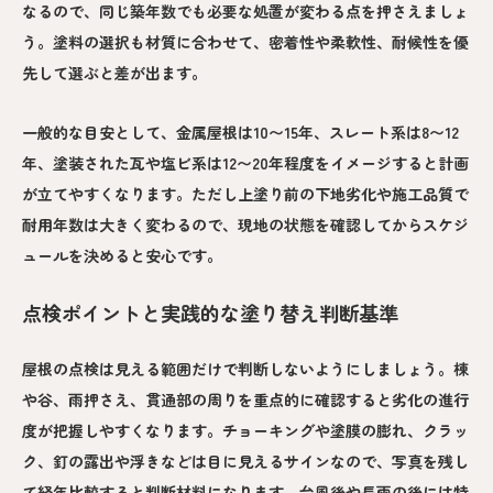
なるので、同じ築年数でも必要な処置が変わる点を押さえましょ
う。塗料の選択も材質に合わせて、密着性や柔軟性、耐候性を優
先して選ぶと差が出ます。
一般的な目安として、金属屋根は10〜15年、スレート系は8〜12
年、塗装された瓦や塩ビ系は12〜20年程度をイメージすると計画
が立てやすくなります。ただし上塗り前の下地劣化や施工品質で
耐用年数は大きく変わるので、現地の状態を確認してからスケジ
ュールを決めると安心です。
点検ポイントと実践的な塗り替え判断基準
屋根の点検は見える範囲だけで判断しないようにしましょう。棟
や谷、雨押さえ、貫通部の周りを重点的に確認すると劣化の進行
度が把握しやすくなります。チョーキングや塗膜の膨れ、クラッ
ク、釘の露出や浮きなどは目に見えるサインなので、写真を残し
て経年比較すると判断材料になります。台風後や長雨の後には特