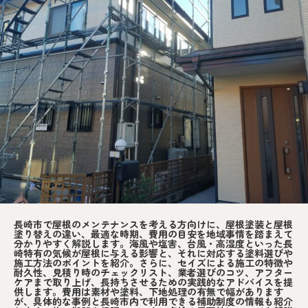
長崎市で屋根のメンテナンスを考える方向けに、屋根塗装と屋根
塗り替えの違い、最適な時期、費用の目安を地域事情を踏まえて
分かりやすく解説します。海風や塩害、台風・高湿度といった長
崎特有の気候が屋根に与える影響と、それに対応する塗料選びや
施工方法のポイントを紹介。さらに、セイズによる施工の特徴や
耐久性、見積り時のチェックリスト、業者選びのコツ、アフター
ケアまで取り上げ、長持ちさせるための実践的なアドバイスを提
供します。費用は素材や塗料、下地処理の有無で幅があります
が、具体的な事例と長崎市内で利用できる補助制度の情報も紹介