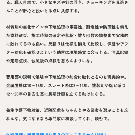
る。職人目線で、小さなキズや釘の浮き、チョーキングを見逃さ
んことが肝心と説いとる点に共感する。
材質別の劣化サインや下地処理の重要性、耐塩性や防藻性を備え
た塗料選び、施工時期の選定や希釈・塗り回数の調整まで実務的
に触れてるのも良い。見積りは仕様を揃えて比較し、保証やアフ
ター対応も確認せよという助言は現場感覚に合っとる。写真記録
や定期点検、台風後の点検を怠らんようにな。
費用面の説明で足場や下地処理の割合に触れとるのも現実的や。
金属屋根は10〜15年、スレート系は8〜12年、塗装瓦や塩ビ系は
12〜20年の目安を基に長期計画を立てる助けになる。
養生や落下物対策、近隣配慮をちゃんとやる業者を選ぶことも忘
れんな。気になるなら専門家に相談してくれ、頼むで。
外壁塗装・屋根塗装でお困りの方はこちらから相談！