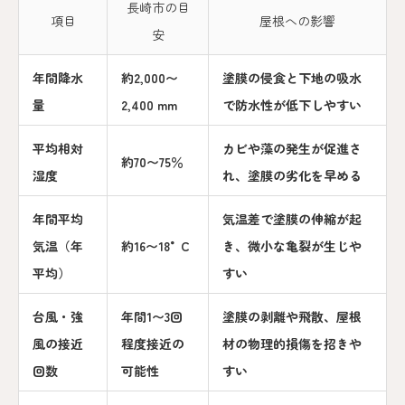
長崎市の目
項目
屋根への影響
安
年間降水
約2,000〜
塗膜の侵食と下地の吸水
量
2,400 mm
で防水性が低下しやすい
平均相対
カビや藻の発生が促進さ
約70〜75％
湿度
れ、塗膜の劣化を早める
年間平均
気温差で塗膜の伸縮が起
気温（年
約16〜18°C
き、微小な亀裂が生じや
平均）
すい
台風・強
年間1〜3回
塗膜の剥離や飛散、屋根
風の接近
程度接近の
材の物理的損傷を招きや
回数
可能性
すい