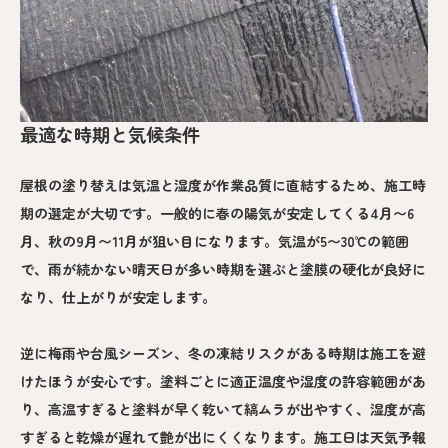
最適な時期と気候条件
屋根の塗り替えは気温と湿度が作業品質に直結するため、施工時
期の選定が大切です。一般的に春の陽気が安定してくる4月〜6
月、秋の9月〜11月が狙い目になります。気温が5〜30℃の範囲
で、雨が続かない晴天日が多い時期を選ぶと塗膜の硬化が良好に
なり、仕上がりが安定します。
逆に梅雨や台風シーズン、冬の凍結リスクがある時期は施工を避
けたほうが安心です。塗料ごとに適正温度や湿度の許容範囲があ
り、高温すぎると塗料が早く乾いて縞ムラが出やすく、湿度が高
すぎると乾燥が遅れて艶が出にくくなります。施工日は天気予報