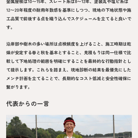
金属屋根は10〜15年、スレート系は8〜12年、塗装瓦や塩ビ系は
12〜20年程度の耐用年数感を基準にしつつ、現地の下地状態や施
工品質で前後する点を織り込んでスケジュールを立てると良いで
す。
沿岸部や樹木の多い場所は点検頻度を上げること、施工時期は乾
燥が安定する春と秋を基本とすること、見積もりは同一仕様で比
較して下地処理の範囲を明確にすることを最終的な行動指針とし
て提示します。これらを踏まえ、現地診断の結果を最優先にした
メンテ計画を立てることで、長期的なコスト低減と安全性確保に
繋がります。
代表からの一言