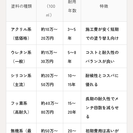
耐用
塗料の種類
（100
特徴
年数
㎡）
アクリル系
約10万〜
3〜5
施工費が安く短期
（低価格）
20万円
年
での塗り替え向け
ウレタン系
約15万〜
5〜8
コストと耐久性の
（一般）
30万円
年
バランスが良い
シリコン系
約20万〜
10〜
耐候性とコスパに
（主流）
50万円
15年
優れる
長期の耐久性でメ
フッ素系
約40万〜
15〜
ンテ回数を減らせ
（高耐久）
80万円
20年
る
無機系（最
約50万〜
20〜
初期費用は高いが