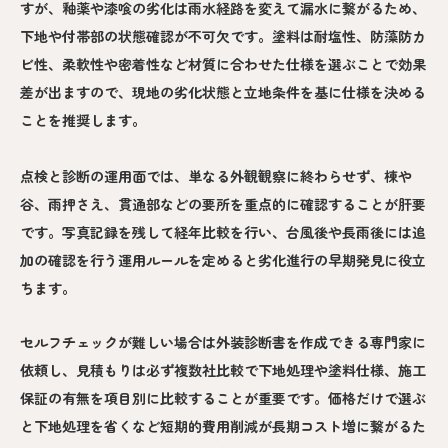
すが、釉薬や漆喰の劣化は雨水経路を変えて漏水に繋がるため、
下地や付帯部の状態確認が不可欠です。塗料は耐塩性、防藻防カ
ビ性、柔軟性や密着性など材質に合わせた仕様を選ぶことで効果
差が出ますので、現地の劣化状態と立地条件を基に仕様を決める
ことを推奨します。
点検と診断の運用面では、単なる外観観察に終わらせず、棟や
谷、雨押さえ、貫通部などの要所を重点的に確認することが肝要
です。写真記録を残して経年比較を行い、台風後や長雨後には追
加の確認を行う運用ルールを定めると劣化進行の早期発見に役立
ちます。
セルフチェックが難しい場合は外装診断書を作成できる専門家に
依頼し、見積もりは必ず複数社比較で下地処理や塗料仕様、施工
保証の有無を項目別に比較することが重要です。価格だけで選ぶ
と下地処理を省くなど短期的費用削減が長期コスト増に繋がるた