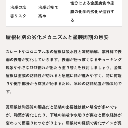
塩分による金属腐食や塗
沿岸の塩
沿岸近接で
膜の化学的劣化が進行す
害リスク
高め
る
屋根材別の劣化メカニズムと塗装周期の目安
スレートやコロニアル系の屋根は吸水性と凍結融解、紫外線で表
面の表層が劣化していきます。表面が粉っぽくなるチョーキング
現象や小さなひび割れが出たら塗り替えを検討しましょう。金属
屋根は塗膜の防錆性が切れると急速に錆が進みやすく、特に釘廻
りや継手部分から腐食が始まるため、早めの防錆処置が効果的で
す。
瓦屋根は陶器質の製品だと塗装の必要性は低い場合が多いです
が、釉薬が劣化したり、下地の漆喰や水切りが傷むと雨水経路が
変わって雨漏りにつながります。屋根材の種類で劣化サインが異