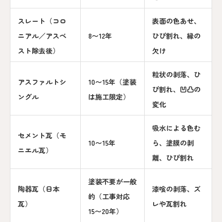
スレート（コロ
表面の色あせ、
ニアル／アスベ
8〜12年
ひび割れ、縁の
スト除去後）
欠け
粒状の剥落、ひ
アスファルトシ
10〜15年（塗装
び割れ、凹凸の
ングル
は施工限定）
変化
吸水による色む
セメント瓦（モ
10〜15年
ら、塗膜の剥
ニエル瓦）
離、ひび割れ
塗装不要が一般
陶器瓦（日本
漆喰の剥落、ズ
的（工事対応
瓦）
レや瓦割れ
15〜20年）