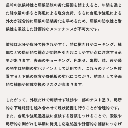
長崎の気候特性と屋根塗膜の劣化要因を踏まえると、年間を通じ
た降水量の多さと海風による塩分負荷、さらに台風や強風による
外力が複合的に屋根の塗装劣化を早めるため、屋根の防水性と耐
候性を重視した計画的なメンテナンスが不可欠です。
塗膜は水分や塩分で侵されやすく、特に継ぎ目やコーキング、棟
部などの局所的な弱点が問題を引き起こしやすい点に注意する必
要があります。表面のチョーキング、色あせ、亀裂、錆、苔や藻
の発生は初期の劣化サインとして活用でき、これらのサインを放
置すると下地の腐食や野地板の劣化につながり、結果として全面
的な補修や躯体交換のリスクが高まります。
したがって、外観だけで判断せず触診や一部のテスト塗り、局所
的な下地確認を組み合わせて現状把握を行うことが合理的です。
また、台風や強風通過後に点検する習慣をつけることで、飛散や
局所的な剥がれを早期に発見し応急処置や計画的な補修につなげ