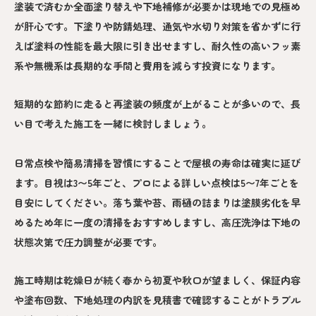
塗装で済むか全面塗り替えや下地補修が必要かは現地での見極め
が肝心です。下塗りや防錆処理、通気や水切り対策を省かずに行
えば塗料の性能を最大限に引き出せますし、耐久性の高いフッ素
系や無機系は長期的な手間と費用を減らす投資になります。
短期的な節約に走ると再塗装の頻度が上がることが多いので、長
い目で考えた施工を一緒に検討しましょう。
日常点検や簡易清掃を習慣にすることで屋根の寿命は確実に延び
ます。目視は3〜5年ごと、プロによる詳しい点検は5〜7年ごとを
目安にしてください。落ち葉や苔、雨樋の詰まりは塗膜劣化を早
めるため年に一度の清掃をおすすめしますし、高圧洗浄は下地の
状態次第で圧力調整が必要です。
施工時期は乾燥日が続く春から初夏や秋口が望ましく、保証内容
や塗布回数、下地処理の内訳を見積書で確認することがトラブル