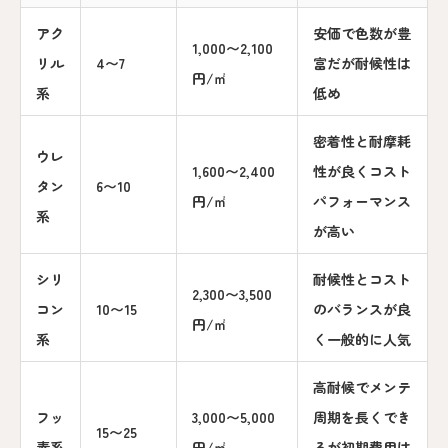
アク
安価で色数が豊
1,000〜2,100
リル
4〜7
富だが耐候性は
円/㎡
系
低め
密着性と耐摩耗
ウレ
1,600〜2,400
性が良くコスト
タン
6〜10
円/㎡
パフォーマンス
系
が高い
シリ
耐候性とコスト
2,300〜3,500
コン
10〜15
のバランスが良
円/㎡
系
く一般的に人気
高耐候でメンテ
フッ
3,000〜5,000
周期を長くでき
15〜25
素系
円/㎡
るが初期費用は