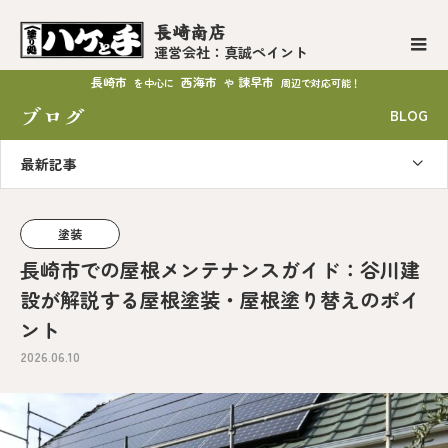
長崎南店
運営会社：真誠ペイント
長崎市
西海市
諫早市
を中心に
や
周辺で対応可能！
ブログ
BLOG
最新記事
塗装
長崎市での屋根メンテナンスガイド：谷川建
設が解説する屋根塗装・屋根塗り替えのポイ
ント
2026.06.10