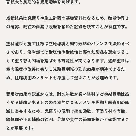
害拡大と長期的な費用増加を防げます。
点検結果は見積りや施工計画の基礎資料になるため、触診や浮き
の確認、既往の雨漏り履歴を含めた記録を残すことが有益です。
塗料選びと施工仕様は立地環境と期待寿命のバランスで決めるべ
きであり、沿岸部では耐塩性や耐候性に優れた製品を選定するこ
とで塗り替え間隔を延ばせる可能性が高くなります。遮熱塗料は
室内温度の改善に寄与し光熱費削減の副次効果が期待できるた
め、住環境面のメリットも考慮して選ぶことが合理的です。
費用対効果の観点からは、耐久年数が長い塗料ほど初期費用は高
くなる傾向があるものの長期的に見るとメンテ周期と総費用の縮
減に寄与するため、見積りの段階で塗布回数、下塗り材の有無、
錆処理や下地補修の範囲、足場や養生の範囲を細かく確認するこ
とが重要です。