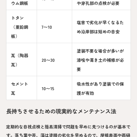
ウム鋼板
や穿孔部の点検が必要
トタン
塩害で劣化が早くなるた
（亜鉛鋼
7〜10
め沿岸部は短めの目安
板）
塗装不要な場合が多いが
瓦（陶器
20〜30
漆喰や葺き土の補修が必
瓦）
要
セメント
吸水性があり塗装での保
10〜15
瓦
護が有効
長持ちさせるための現実的なメンテナンス法
定期的な目視点検と簡易清掃で問題を早めに見つけるのが基本で
す。落ち葉や苔、藻は塗膜の劣化を早めるので、屋根表面や雨樋