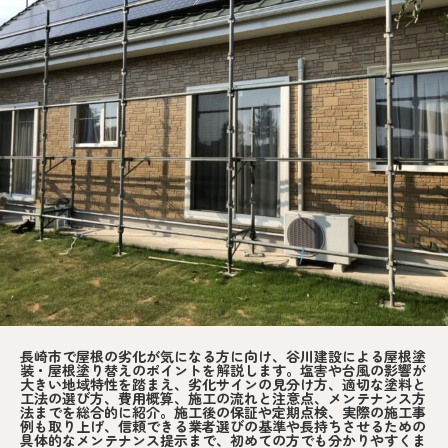
長崎市で屋根の劣化が気になる方に向け、谷川建設による屋根塗
装・屋根塗り替えのポイントを解説します。塩害や台風の影響が
大きい地域特性を踏まえ、劣化サインの見分け方、適切な塗料と
工法の選び方、費用概算、施工の流れと注意点、メンテナンス方
法までを総合的に紹介。施工後の保証や定期点検、実際の施工事
例も取り上げ、信頼できる業者選びの基準や長持ちさせるための
具体的なメンテナンス提示まで、初めての方でも分かりやすくま