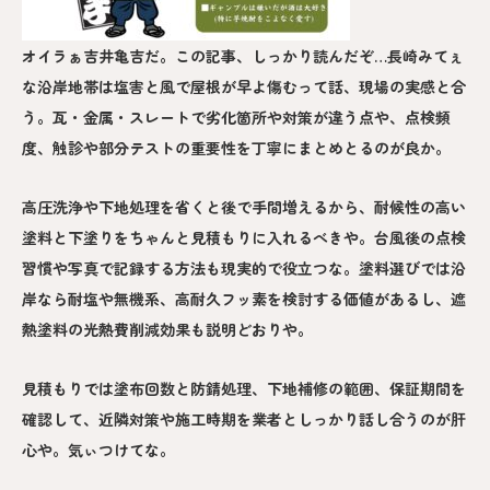
オイラぁ吉井亀吉だ。この記事、しっかり読んだぞ…長崎みてぇ
な沿岸地帯は塩害と風で屋根が早よ傷むって話、現場の実感と合
う。瓦・金属・スレートで劣化箇所や対策が違う点や、点検頻
度、触診や部分テストの重要性を丁寧にまとめとるのが良か。
高圧洗浄や下地処理を省くと後で手間増えるから、耐候性の高い
塗料と下塗りをちゃんと見積もりに入れるべきや。台風後の点検
習慣や写真で記録する方法も現実的で役立つな。塗料選びでは沿
岸なら耐塩や無機系、高耐久フッ素を検討する価値があるし、遮
熱塗料の光熱費削減効果も説明どおりや。
見積もりでは塗布回数と防錆処理、下地補修の範囲、保証期間を
確認して、近隣対策や施工時期を業者としっかり話し合うのが肝
心や。気ぃつけてな。