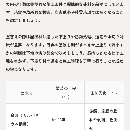
表内の年数は典型的な施工条件と標準的な塗料を前提にしていま
す。地震や局所的な被害、塩害地帯や積雪地域では短くなること
を想定しましょう。
塗替えの際は屋根材に適した下塗りや防錆処理、通気や水切り対
策が重要になります。既存の塗膜を剥がすべきか上塗りで済ます
かの判断は下地の痛み具合で決めましょう。長持ちさせるには工
程を省かず、下塗り材の選定と施工管理を丁寧に行うことが成功
の鍵になります。
塗装の目安
屋根材
主な劣化サイン
（年）
赤錆、塗膜の膨
金属（ガルバリ
8〜15年
れや剥離、色あ
ウム鋼板）
せ