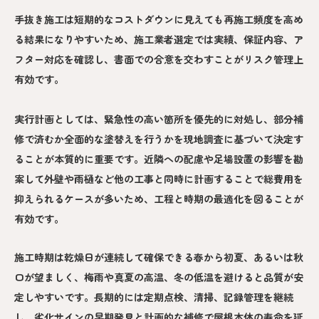
手抜き施工は短期的なコストダウンに見えても再施工頻度を高め
る結果になりやすいため、施工業者選定では実績、保証内容、ア
フター対応を確認し、書面での合意を交わすことがリスク管理上
有効です。
実行計画としては、緊急性の高い箇所を優先的に対処し、部分補
修で済むか全面的な塗替えを行うかを現地調査に基づいて決定す
ることが本質的に重要です。近隣への配慮や足場設置の影響を勘
案して外壁や雨樋など他の工事と同時に計画することで総費用を
抑えられるケースが多いため、工程と時期の最適化を図ることが
有効です。
施工時期は乾燥日が連続して確保できる春から初夏、あるいは秋
口が望ましく、梅雨や真夏の高温、冬の低温を避けると品質が安
定しやすいです。長期的には定期点検、清掃、記録管理を継続
し、劣化サインの早期発見と計画的な補修で屋根本体の寿命を延