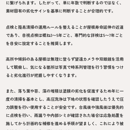
に繋げられます。したがって、単に年数で判断するのではなく、
素材固有の劣化サインを基準に判断することが合理的です。
点検と簡易清掃の運用ルールを整えることが屋根寿命延伸の近道
であり、目視点検は概ね3〜5年ごと、専門的な詳検は5〜7年ごと
を目安に設定することを推奨します。
高所や傾斜のある屋根は無理に登らず望遠カメラや双眼鏡を活用
して観察し、気になる箇所は写真で時系列管理を行う習慣をつけ
ると劣化進行が把握しやすくなります。
また、落ち葉や苔、藻の堆積は塗膜の劣化を促進するため年に一
度の清掃を基本とし、高圧洗浄は下地の状態を確認したうえで圧
力調整を行い使用することが安全です。台風後や強風後は優先的
に点検を行い、雨漏りや内部シミが確認された場合は応急処置を
施してから計画的な補修を進める手順が望ましく、これにより被