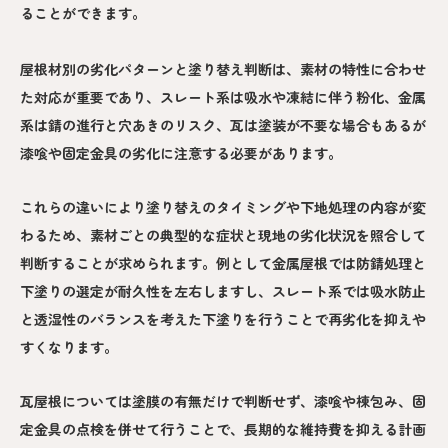
ることができます。
屋根材別の劣化パターンと塗り替え判断は、素材の特性に合わせ
た対応が重要であり、スレート系は吸水や凍結に伴う粉化、金属
系は錆の進行と穴あきのリスク、瓦は塗装が不要な場合もあるが
漆喰や固定金具の劣化に注意する必要があります。
これらの違いにより塗り替えのタイミングや下地処理の内容が変
わるため、素材ごとの典型的な症状と現地の劣化状況を照合して
判断することが求められます。例として金属屋根では防錆処理と
下塗りの選定が耐久性を左右しますし、スレート系では吸水防止
と透湿性のバランスを考えた下塗りを行うことで再劣化を抑えや
すくなります。
瓦屋根については塗膜の有無だけで判断せず、漆喰や棟包み、固
定金具の点検を併せて行うことで、長期的な維持費を抑える計画