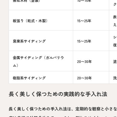
無垢木材（塗装）
10〜15年
ク
表
板張り（乾式・木製）
15〜25年
え
シ
窯業系サイディング
15〜25年
復
金属サイディング（ガルバリウ
20〜30年
塗
ム）
樹脂系サイディング
20〜30年
洗
長く美しく保つための実践的な手入れ法
長く美しく保つための手入れ法は、定期的な観察と小さ