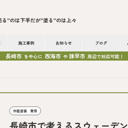
売る”のは下手だが”塗る”のは上々
て
施工事例
お知らせ
ブログ
長崎市
西海市
諫早市
を中心に
や
周辺で対応可能！
外壁塗装 費用
長崎市で考えるスウェーデ