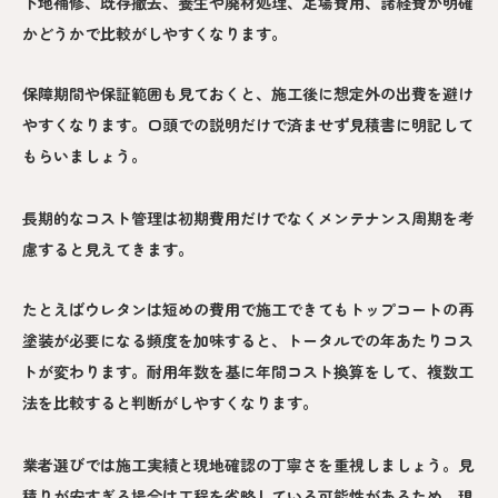
下地補修、既存撤去、養生や廃材処理、足場費用、諸経費が明確
かどうかで比較がしやすくなります。
保障期間や保証範囲も見ておくと、施工後に想定外の出費を避け
やすくなります。口頭での説明だけで済ませず見積書に明記して
もらいましょう。
長期的なコスト管理は初期費用だけでなくメンテナンス周期を考
慮すると見えてきます。
たとえばウレタンは短めの費用で施工できてもトップコートの再
塗装が必要になる頻度を加味すると、トータルでの年あたりコス
トが変わります。耐用年数を基に年間コスト換算をして、複数工
法を比較すると判断がしやすくなります。
業者選びでは施工実績と現地確認の丁寧さを重視しましょう。見
積りが安すぎる場合は工程を省略している可能性があるため、現