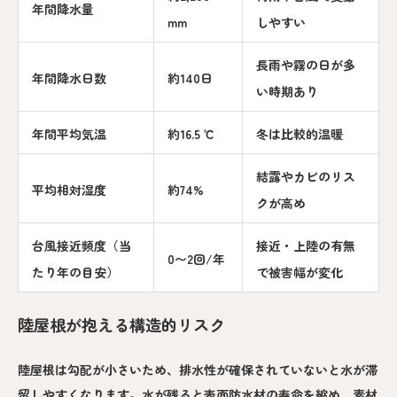
年間降水量
mm
しやすい
長雨や霧の日が多
年間降水日数
約140日
い時期あり
年間平均気温
約16.5 ℃
冬は比較的温暖
結露やカビのリス
平均相対湿度
約74%
クが高め
台風接近頻度（当
接近・上陸の有無
0〜2回/年
たり年の目安）
で被害幅が変化
陸屋根が抱える構造的リスク
陸屋根は勾配が小さいため、排水性が確保されていないと水が滞
留しやすくなります。水が残ると表面防水材の寿命を縮め、素材