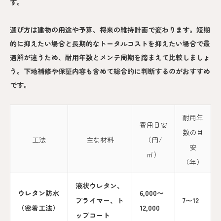
す。
選び方は建物の用途や予算、将来の維持計画で変わります。短期
的に抑えたい場合と長期的なトータルコストを抑えたい場合で最
適解が違うため、耐用年数とメンテ周期を踏まえて比較しましょ
う。下地補修や保証内容も含めて総合的に判断するのがおすすめ
です。
耐用年
費用目安
数の目
工法
主な材料
（円/
安
㎡）
（年）
液状ウレタン、
ウレタン防水
6,000〜
プライマー、ト
7〜12
（密着工法）
12,000
ップコート