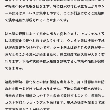
の接着不良や亀裂を招きます。特に排水口付近や立ち上がりのシ
ール部分はストレスが集中しやすく、ここが弱点になると短期間
で浸水経路が形成されることが多いです。
防水層の種類によって劣化の出方も変わります。アスファルト系
は温度変化で硬化し裂けが入りやすく、ウレタン系は接着や下地
処理の影響を受けやすいです。シート防水は継ぎ目の処理が不十
分だとそこから浸水が始まるため、施工精度で耐久性が大きく変
わります。下地の状態や排水設計を無視すると本来の性能が発揮
できません。
遮熱や断熱、緑化などの付加価値を考えると、施工計画は単に防
水材を載せるだけでは終わりません。下地の強度や雨水の流れ、
将来の点検や補修のしやすさも含めて設計することで、長期的に
コストを抑えつつトラブルを防げます。現地の構造を踏まえて施
工方法を選ぶことが肝心です。