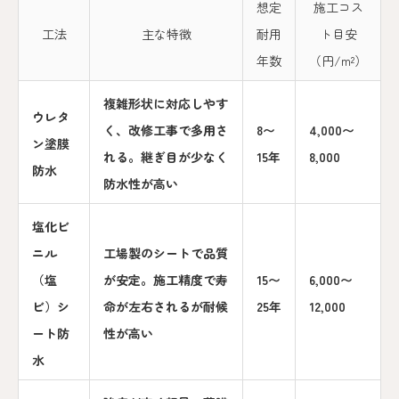
想定
施工コス
工法
主な特徴
耐用
ト目安
年数
（円/m²）
複雑形状に対応しやす
ウレタ
く、改修工事で多用さ
8〜
4,000〜
ン塗膜
れる。継ぎ目が少なく
15年
8,000
防水
防水性が高い
塩化ビ
ニル
工場製のシートで品質
（塩
が安定。施工精度で寿
15〜
6,000〜
ビ）シ
命が左右されるが耐候
25年
12,000
ート防
性が高い
水