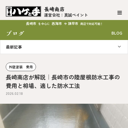
長崎南店
運営会社：真誠ペイント
長崎市
西海市
諫早市
を中心に
や
周辺で対応可能！
ブログ
BLOG
最新記事
外壁塗装 費用
長崎南店が解説｜長崎市の陸屋根防水工事の
費用と相場、適した防水工法
2026.02.18