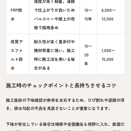
強度が高く軽量。薄膜
FRP防
で仕上がりが良いため
10〜
6,000〜
水
バルコニーや屋上の改
15年
12,000
修で採用多め
改質ア
耐久性が高く重歩行や
15〜
スファ
機材荷重に強い。施工
7,000〜
20
ルト防
時に熱工法を用いる場
15,000
年
水
合がある
施工時のチェックポイントと長持ちさせるコツ
施工直前の下地確認が寿命を左右するため、ひび割れや塗膜の浮
き、排水勾配の不良を見逃さないことが重要になります。
下地が劣化している場合は補修や全面撤去も視野に入れ、表面だ