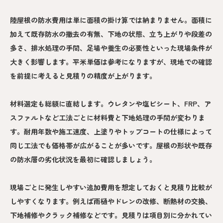
陸屋根の防水費用は単に面積の掛け算では納まりません。面積に
加えて既存防水の撤去の有無、下地の状態、立ち上がりや段差の
多さ、排水処理の手間、足場や養生の必要性といった現場条件が
大きく影響します。平米単価は参考になりますが、現地での確認
を前提に考えると見積りの精度が上がります。
材料選定も総額に直結します。ウレタンや塩ビシート、FRP、ア
スファルトなど工法ごとに材料費と下地処理の手間が変わりま
す。耐用年数や施工速度、上塗りやトップコートの仕様によって
同じ工法でも価格帯が広がることが多いです。屋根の形状や既存
の防水層の劣化状況を最初に確認しましょう。
現場ごとに発生しやすい追加費用を想定しておくと見積り比較が
しやすくなります。例えば雨樋やドレンの改修、断熱材の交換、
下地補修やクラック補修などです。見積りは項目別に分かれてい