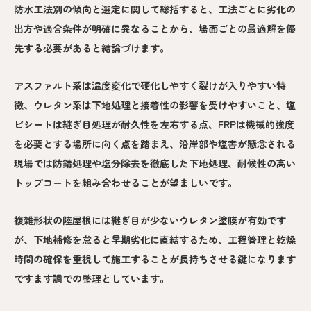
防水工法別の傾向と選定に関して総括すると、工法ごとに劣化の
出方や適合条件が明確に異なることから、場面ごとの最適解を優
先する必要があると結論づけます。
アスファルト系は温度変化で硬化しやすく裂けが入りやすい特
徴、ウレタン系は下地処理と接着性の影響を受けやすいこと、塩
ビシートは継ぎ目処理が耐久性を左右する点、FRPは機械的強度
を必要とする場所に向く点を踏まえ、沿岸部や塩害が懸念される
現場では防錆処理や塩分除去を徹底した下地処理、耐候性の高い
トップコートを組み合わせることが望ましいです。
複雑形状の陸屋根には継ぎ目が少ないウレタン塗膜が有効です
が、下地補修を怠ると早期劣化に直結するため、工程管理と乾燥
時間の確保を重視して施工することが長持ちさせる鍵になります
ですます調での整理としています。