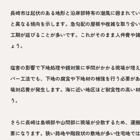
長崎市は起伏のある地形と沿岸部特有の潮風に囲まれて
と異なる傾向を示します。急勾配の屋根や複雑な取り合
工期が延びることが多いです。これがそのまま人件費や
ょう。
塩害の影響で下地処理や錆対策に手間がかかる現場が増
バー工法でも、下地の腐食や下地材の補強を行う必要が
場対応費が発生します。海に近い地区ほど耐食性の高い
う。
さらに長崎は島嶼部や山間部に現場が分散するため、運
要になります。狭い路地や階段状の敷地が多い住宅地で