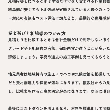
見積内容を比べるときは単価だけでなく含まれる作業範
料単価が安くても下地処理が省略されていると後々のト
ー対応の有無もコスト評価に加えると、長期的な費用感
業者選びと相場感のつかみ方
見積もりを比較するときは合計金額だけで判断しないほ
グレードや下地補強の有無、保証内容が違うことが多い
評価しましょう。写真や過去の施工事例を見せてもらう
地元業者は地域特有の施工ノウハウや気候対策を把握し
だと資材調達力や保証が強みになります。複数社からの
し、比較表を作ると意思決定が楽になります。交渉は項
最後にコストダウンを考えるなら、材料を標準化して同