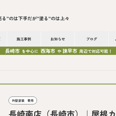
売る”のは下手だが”塗る”のは上々
て
施工事例
お知らせ
ブログ
長崎市
西海市
諫早市
を中心に
や
周辺で対応可能！
外壁塗装 費用
長崎南店（長崎市）｜屋根