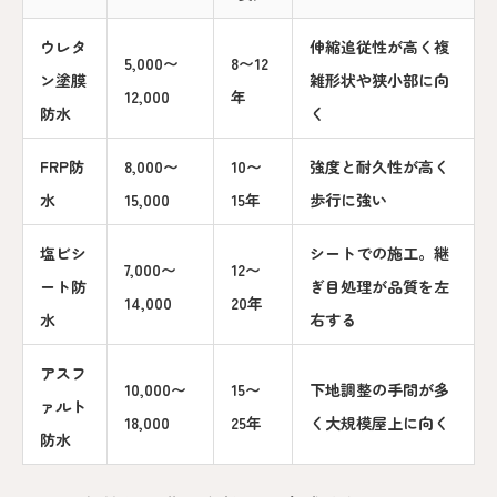
ウレタ
伸縮追従性が高く複
5,000〜
8〜12
ン塗膜
雑形状や狭小部に向
12,000
年
防水
く
FRP防
8,000〜
10〜
強度と耐久性が高く
水
15,000
15年
歩行に強い
塩ビシ
シートでの施工。継
7,000〜
12〜
ート防
ぎ目処理が品質を左
14,000
20年
水
右する
アスフ
10,000〜
15〜
下地調整の手間が多
ァルト
18,000
25年
く大規模屋上に向く
防水