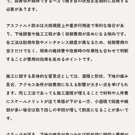
で、長寿命が期待できる一方で継ぎ目の状態を定期的に点検する
必要があります。
アスファルト防水は大規模屋上や重歩行用途で有利な場合があ
り、下地調整や施工工程が多く初期費用が高めになる傾向です。
各工法は耐用年数やメンテナンス頻度が異なるため、初期費用の
安さだけでなく、将来の維持費や改修時の作業性も合わせて判断
することが費用対効果を高めるポイントです。
施工に関する具体的な留意点としては、面積と形状、下地の痛み
具合、アクセス条件が総費用に与える影響が大きい点を挙げられ
ます。同じ工法であっても施工面積が増えることで材料や人件費
にスケールメリットが出て単価が下がる一方、小面積で段差や細
部が多い場合は取り回しの手間が増して割高になることが多いで
す。
クラックや浮き、下地の腐食が見つかれば前処理に時間と費用が