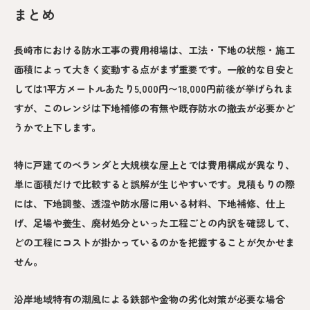
まとめ
長崎市における防水工事の費用相場は、工法・下地の状態・施工
面積によって大きく変動する点がまず重要です。一般的な目安と
しては1平方メートルあたり5,000円〜18,000円前後が挙げられま
すが、このレンジは下地補修の有無や既存防水の撤去が必要かど
うかで上下します。
特に戸建てのベランダと大規模な屋上とでは費用構成が異なり、
単に面積だけで比較すると誤解が生じやすいです。見積もりの際
には、下地調整、透湿や防水層に用いる材料、下地補修、仕上
げ、足場や養生、廃材処分といった工程ごとの内訳を確認して、
どの工程にコストが掛かっているのかを把握することが欠かせま
せん。
沿岸地域特有の潮風による鉄部や金物の劣化対策が必要な場合