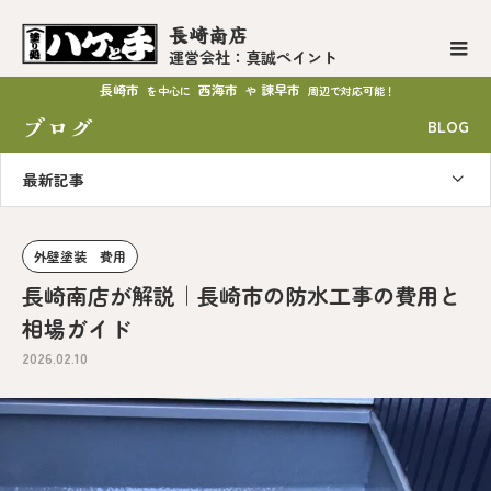
長崎南店
運営会社：真誠ペイント
長崎市
西海市
諫早市
を中心に
や
周辺で対応可能！
ブログ
BLOG
最新記事
外壁塗装 費用
長崎南店が解説｜長崎市の防水工事の費用と
相場ガイド
2026.02.10