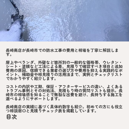
長崎南店が長崎市での防水工事の費用と相場を丁寧に解説しま
す。
屋上やベランダ、外壁など箇所別の一般的な価格帯、ウレタン・
シート・塗膜など工法による差、見積りで確認すべき項目と追加
費用の原因、信頼できる業者の選び方や費用を抑える実践的なポ
イント、補助金や相見積りの活用法まで、実例とチェックリスト
でわかりやすく紹介します。
コストの内訳や工期、保証・アフターサービスの違い、よくある
トラブル事例とその対処法、見積もり時の質問リストも提示。長
崎市の相場感を知ることで無駄な出費を避け、長持ちする施工を
選べるようにサポートします。
長崎南店の実績に基づく具体的数字も紹介。初めての方にも役立
つ相談窓口と見積りチェック表を掲載しています。
目次