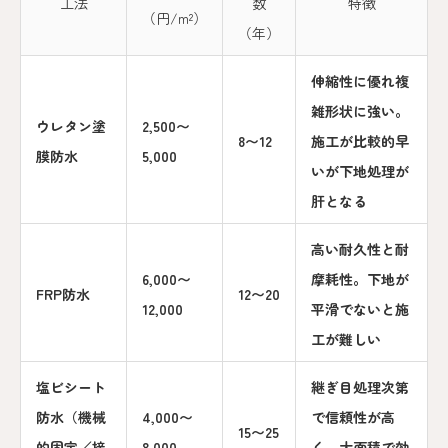
工法
数
特徴
（円/m²）
（年）
伸縮性に優れ複
雑形状に強い。
ウレタン塗
2,500〜
8〜12
施工が比較的早
膜防水
5,000
いが下地処理が
肝となる
高い耐久性と耐
6,000〜
摩耗性。下地が
FRP防水
12〜20
12,000
平滑でないと施
工が難しい
塩ビシート
継ぎ目処理次第
防水（機械
4,000〜
で信頼性が高
15〜25
的固定／接
8,000
く、大面積で効