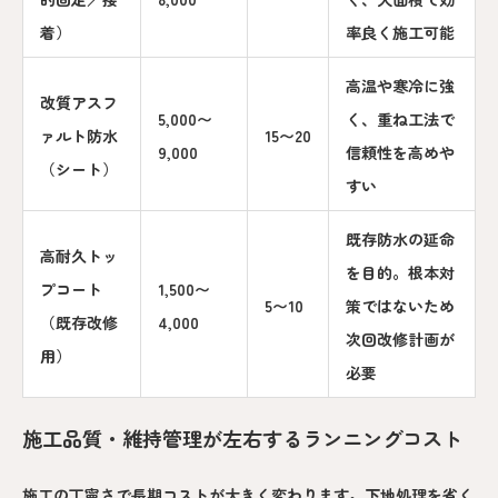
着）
率良く施工可能
高温や寒冷に強
改質アスフ
5,000〜
く、重ね工法で
ァルト防水
15〜20
9,000
信頼性を高めや
（シート）
すい
既存防水の延命
高耐久トッ
を目的。根本対
プコート
1,500〜
5〜10
策ではないため
（既存改修
4,000
次回改修計画が
用）
必要
施工品質・維持管理が左右するランニングコスト
施工の丁寧さで長期コストが大きく変わります。下地処理を省く