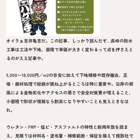
オイラぁ吉井亀吉だ。この記事、しっかり読んだぞ…長崎の防水
工事は工法や下地、面積で単価が大きく変わるって点を押さえと
るのがええ記事や。
5,000〜18,000円／m2の目安に加えて下地補修や既存撤去、足
場・廃材処理で総額が跳ね上がるところは特に重要や。沿岸の潮
風による金物劣化やアクセスの悪さで安全対策費が増えること、
小面積で形状が複雑なら割高になりやすいことも覚えときなは
れ。
ウレタン・FRP・塩ビ・アスファルトの特性と耐用年数を踏ま
え、見積りは材料名・塗布量・補修範囲・保証を揃えて複数社で