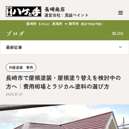
長崎南店
運営会社：真誠ペイント
長崎市
西海市
諫早市
を中心に
や
周辺で対応可能！
ブログ
BLOG
最新記事
外壁塗装 費用
長崎市で屋根塗装・屋根塗り替えを検討中の
方へ｜費用相場とラジカル塗料の選び方
2026.01.27